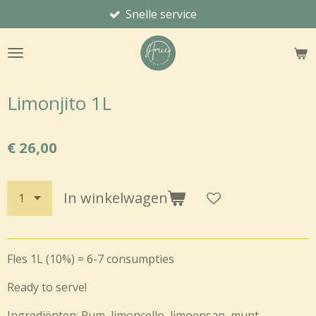
Snelle service
Ga
direct
naar
de
hoofdinhoud
Limonjito 1L
€ 26,00
In winkelwagen
Fles 1L (10%) = 6-7 consumpties
Ready to serve!
Ingrediënten: Rum, limoncello,
limoensap, munt,