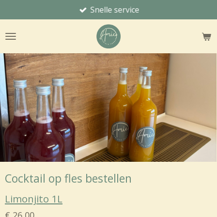
Snelle service
Ga
direct
naar
de
hoofdinhoud
Cocktail op fles bestellen
Limonjito 1L
€ 26,00