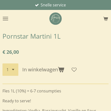
Snelle service
Ga
direct
naar
de
hoofdinhoud
Pornstar Martini 1L
€ 26,00
In winkelwagen
Fles 1L (10%) = 6-7 consumpties
Ready to serve!
Ingrediënten:
Vodka, Passievrucht, Vanille en Sour