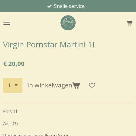
Snelle service
Ga
direct
naar
de
hoofdinhoud
Virgin Pornstar Martini 1L
€ 20,00
In winkelwagen
Fles 1L
Alc. 0%
Passievrucht, Vanille en Sour