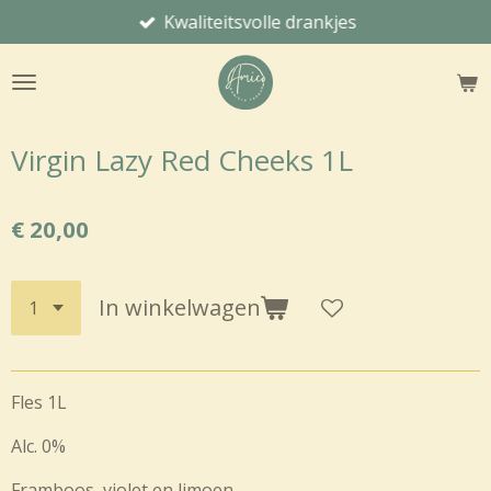
Kwaliteitsvolle drankjes
Ga
direct
naar
de
hoofdinhoud
Virgin Lazy Red Cheeks 1L
€ 20,00
In winkelwagen
Fles 1L
Alc. 0%
Framboos, violet en limoen